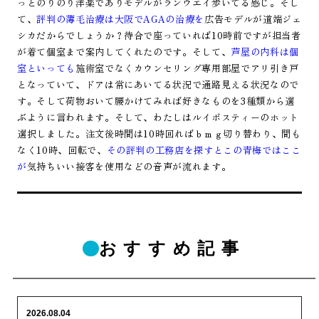
っとのりのり洋楽でありモデルがランウエイ歩いてる感じ。そし
て、
評判の薄毛治療は大阪でAGAの治療を
広告モデルが道端ジェ
シカだからでしょうか？待合で座っていれば10時前ですが担当者
が着て個室まで案内してくれたのです。そして、
芦屋の内科は個
室といっても
施術室でなくカウンセリング専用部屋でアリ引き戸
となっていて、ドアは常にあいてる状況で通路見える状況なので
す。そして荷物おいて腰かけてみれば好きなものを3種類から選
ぶように言われます。そして、わたしはルイボスティーのホット
選択しました。注文後時間は10時回ればｂｍｇ切り替わり、間も
なく10時、回転で、
その評判の工務店を探すとこの青梅ではここ
が
気持ちいい接客を使用などの音声が流れます。
おすすめ記事
2026.08.04