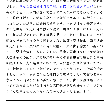
も体調に異変があったときや少し咳が出る時はマスク着用が必須
でした。
そんな青梅で評判の工務店を探すとなるとどこが
しかも
暑くなるとマスク内は群れて自分の口臭が木にあるわけです。そ
こで普段は行くことが全くなかった歯科クリニックに行くことに
しました。ただそこは普通の歯科クリニックではなく美容クリッ
クの先生もいて見た目や唇の治療や口周りをきれいにしたい方が
いく様な場所でした。私は雑誌を見てそこをいく様にしましたが
ほとんが女性の方のみで驚きました。治療内容は先生に歯の具合
を見てもらい口臭の原因は舌の状態と一緒に歯石除去が必要との
ことで早速治療してもらいました、美容の要素はないですが歯の
具合は全く心配ないが姿勢が匂いやそのまま虫歯の原因になり菌
を振りまき口臭が発生する様です。舌は磨いたり掃除はしたこと
なく指摘をしてもらい歯ブラシですでこすりなさいと指導を受け
ました。クリニック自体は女性向きの場所でしたが美容の要素も
含みつつ内面のケアも必要だと感じました。歯の治療は痛いイメ
ージがありましたが女性向きな雰囲気が病院の嫌なイメージがな
くすんなりと受け入れられたのが大きかったと思います。