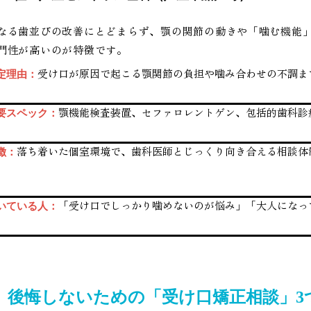
なる歯並びの改善にとどまらず、顎の関節の動きや「噛む機能
門性が高いのが特徴です。
受け口が原因で起こる顎関節の負担や噛み合わせの不調ま
定理由：
顎機能検査装置、セファロレントゲン、包括的歯科診
要スペック：
落ち着いた個室環境で、歯科医師とじっくり向き合える相談体
徴：
。
「受け口でしっかり噛めないのが悩み」「大人になっ
いている人：
後悔しないための「受け口矯正相談」3