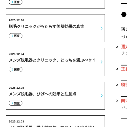
医療
2025.12.30
脱毛クリニックがもたらす美肌効果の真実
西
づ
医療
選
ラ
2025.12.24
メンズ脱毛器とクリニック、どっちを選ぶべき？
主
医療
特
2025.12.08
メンズ脱毛器、ひげへの効果と注意点
向
知識
い
2025.12.03