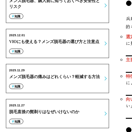
メンズ脱毛器、購入前に知っておくべき安全性と
リスク
知識
兵
的
2025.12.01
選
VIOにも使える？メンズ脱毛器の選び方と注意点
に
知識
主
2025.11.29
特
メンズ脱毛器の痛みはどれくらい？軽減する方法
に
知識
向
い
2025.11.27
脱毛直後の髭剃りはなぜいけないのか
知識