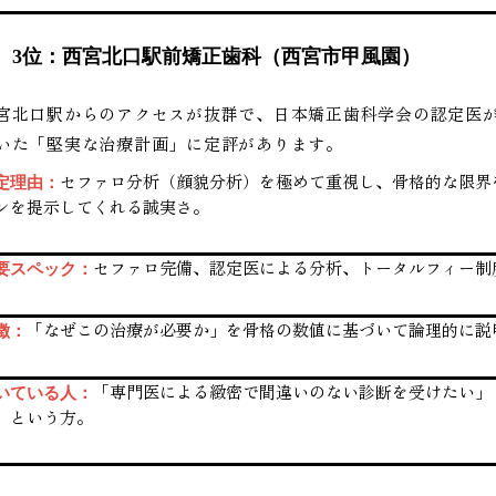
3位：西宮北口駅前矯正歯科（西宮市甲風園）
宮北口駅からのアクセスが抜群で、日本矯正歯科学会の認定医
いた「堅実な治療計画」に定評があります。
セファロ分析（顔貌分析）を極めて重視し、骨格的な限界
定理由：
ンを提示してくれる誠実さ。
セファロ完備、認定医による分析、トータルフィー制
要スペック：
「なぜこの治療が必要か」を骨格の数値に基づいて論理的に説
徴：
「専門医による緻密で間違いのない診断を受けたい」
いている人：
」という方。