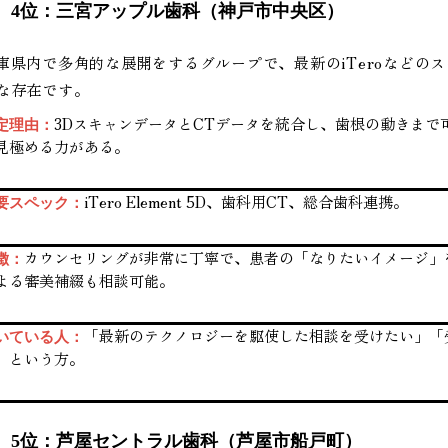
4位：三宮アップル歯科（神戸市中央区）
庫県内で多角的な展開をするグループで、最新のiTeroなどの
な存在です。
3DスキャンデータとCTデータを統合し、歯根の動きま
定理由：
見極める力がある。
iTero Element 5D、歯科用CT、総合歯科連携。
要スペック：
カウンセリングが非常に丁寧で、患者の「なりたいイメージ」
徴：
よる審美補綴も相談可能。
「最新のテクノロジーを駆使した相談を受けたい」「
いている人：
」という方。
5位：芦屋セントラル歯科（芦屋市船戸町）