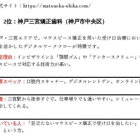
式サイト：
https://matsuoka-shika.com/
2位：神戸三宮矯正歯科（神戸市中央区）
戸・三宮エリアで、マウスピース矯正を用いた受け口治療にお
を活かしたデジタルワークフローが特徴です。
インビザラインと「顎間ゴム」や「アンカースクリュー」
定理由：
スピースで対応する技術力が高い。
口腔内スキャナー、デジタルレントゲン、オンライン
要スペック：
三宮駅から徒歩すぐで、仕事帰りでも通いやすい。シミュレー
徴：
示してくれる。
「目立たないマウスピース矯正で受け口を治したい」
いている人：
」という方。