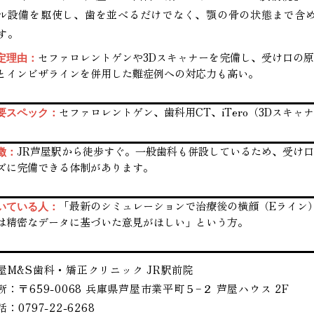
ル設備を駆使し、歯を並べるだけでなく、顎の骨の状態まで含
す。
セファロレントゲンや3Dスキャナーを完備し、受け口の
定理由：
とインビザラインを併用した難症例への対応力も高い。
セファロレントゲン、歯科用CT、iTero（3Dスキ
要スペック：
JR芦屋駅から徒歩すぐ。一般歯科も併設しているため、受け
徴：
ズに完備できる体制があります。
「最新のシミュレーションで治療後の横顔（Eライン
いている人：
は精密なデータに基づいた意見がほしい」という方。
屋M&S歯科・矯正クリニック JR駅前院
所：〒659-0068 兵庫県芦屋市業平町５−２ 芦屋ハウス 2F
：0797-22-6268