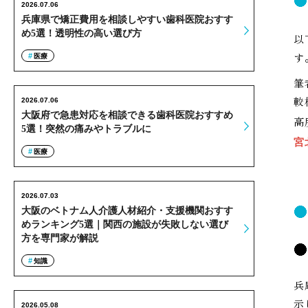
2026.07.06
兵庫県で矯正費用を相談しやすい歯科医院おすす
め5選！透明性の高い選び方
以
す
医療
筆
較
2026.07.06
大阪府で急患対応を相談できる歯科医院おすすめ
高
5選！突然の痛みやトラブルに
宮
医療
2026.07.03
大阪のベトナム人介護人材紹介・支援機関おすす
めランキング5選｜関西の施設が失敗しない選び
方を専門家が解説
知識
兵
示
2026.05.08