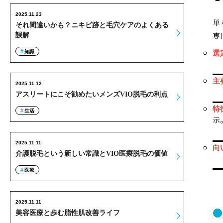
2025.11.23
単
それ間違いかも？ニキビ跡と毛穴ケアのよくある
専
誤解
知識
選
主
2025.11.12
アスリートにこそ勧めたいメンズVIO脱毛の利点
特
生活
示
2025.11.11
向
介護脱毛という新しい常識とVIO医療脱毛の価値
医療
2025.11.11
美容医療と歩む脂性肌改善ライフ