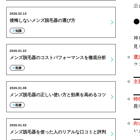
公
2026.02.13
後悔しないメンズ脱毛器の選び方
知識
神
見
2026.01.22
選
メンズ脱毛器のコストパフォーマンスを徹底分析
ウ
医療
主
2026.01.08
メンズ脱毛器の正しい使い方と効果を高めるコツ
特
提
医療
向
2026.01.02
い
メンズ脱毛器を使った人のリアルな口コミと評判