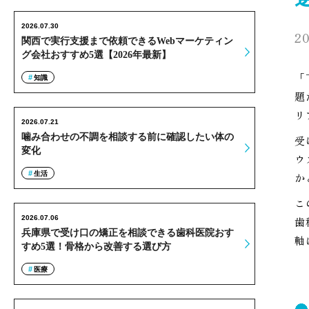
2026.07.30
20
関西で実行支援まで依頼できるWebマーケティン
グ会社おすすめ5選【2026年最新】
「
知識
題
リ
2026.07.21
噛み合わせの不調を相談する前に確認したい体の
受
変化
ウ
生活
か
こ
2026.07.06
歯
兵庫県で受け口の矯正を相談できる歯科医院おす
軸
すめ5選！骨格から改善する選び方
医療