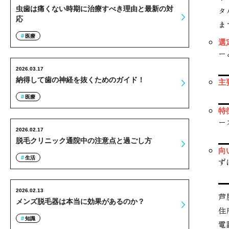
虫歯は痛くない時期に治療すべき理由と最新の対
タ
応
ま
医療
選
ー
2026.03.17
納得して歯の神経を抜くためのガイド！
主
医療
特
ー
2026.02.17
脱毛クリニック通院中の注意点と過ごし方
向
生活
ず
2026.02.13
芦
メンズ脱毛器は本当に効果があるのか？
住
知識
電話