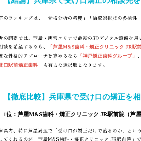
【結論】兵庫県で受け口矯正の相談先を
下のランキングは、「骨格分析の精度」「治療選択肢の多様性」
。
者の調査では、芦屋・西宮エリアで最新の3Dデジタル設備を用
相談を希望するなら、
「芦屋M&S歯科・矯正クリニック JR駅
度な骨格的アプローチを求めるなら
「神戸矯正歯科グループ」
も有力な選択肢となります。
北口駅前矯正歯科」
【徹底比較】兵庫県で受け口の矯正を
1位：芦屋M&S歯科・矯正クリニック JR駅前院（芦
庫県内、特に芦屋周辺で「受け口が矯正だけで治るのか」とい
してくれるのが「芦屋M&S歯科・矯正クリニック JR駅前院