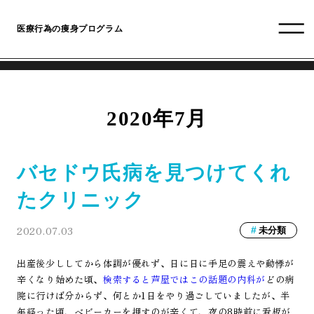
医療行為の痩身プログラム
2020年7月
バセドウ氏病を見つけてくれ
たクリニック
2020.07.03
未分類
出産後少ししてから体調が優れず、日に日に手足の震えや動悸が
辛くなり始めた頃、
検索すると芦屋ではこの話題の内科が
どの病
院に行けば分からず、何とか1日をやり過ごしていましたが、半
年経った頃、ベビーカーを押すのが辛くて、夜の8時前に看板が