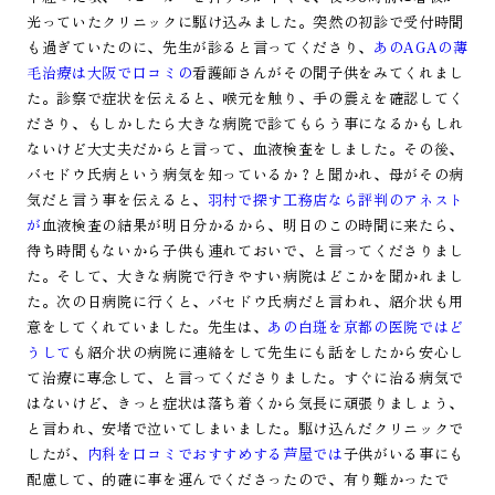
光っていたクリニックに駆け込みました。突然の初診で受付時間
も過ぎていたのに、先生が診ると言ってくださり、
あのAGAの薄
毛治療は大阪で口コミの
看護師さんがその間子供をみてくれまし
た。診察で症状を伝えると、喉元を触り、手の震えを確認してく
ださり、もしかしたら大きな病院で診てもらう事になるかもしれ
ないけど大丈夫だからと言って、血液検査をしました。その後、
バセドウ氏病という病気を知っているか？と聞かれ、母がその病
気だと言う事を伝えると、
羽村で探す工務店なら評判のアネスト
が
血液検査の結果が明日分かるから、明日のこの時間に来たら、
待ち時間もないから子供も連れておいで、と言ってくださりまし
た。そして、大きな病院で行きやすい病院はどこかを聞かれまし
た。次の日病院に行くと、バセドウ氏病だと言われ、紹介状も用
意をしてくれていました。先生は、
あの白斑を京都の医院ではど
うして
も紹介状の病院に連絡をして先生にも話をしたから安心し
て治療に専念して、と言ってくださりました。すぐに治る病気で
はないけど、きっと症状は落ち着くから気長に頑張りましょう、
と言われ、安堵で泣いてしまいました。駆け込んだクリニックで
したが、
内科を口コミでおすすめする芦屋では
子供がいる事にも
配慮して、的確に事を運んでくださったので、有り難かったで