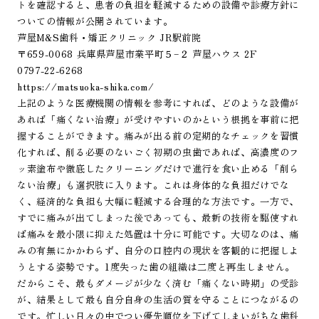
トを確認すると、患者の負担を軽減するための設備や診療方針に
ついての情報が公開されています。
芦屋M&S歯科・矯正クリニック JR駅前院
〒659-0068 兵庫県芦屋市業平町５−２ 芦屋ハウス 2F
0797-22-6268
https://matsuoka-shika.com/
上記のような医療機関の情報を参考にすれば、どのような設備が
あれば「痛くない治療」が受けやすいのかという根拠を事前に把
握することができます。痛みが出る前の定期的なチェックを習慣
化すれば、削る必要のないごく初期の虫歯であれば、高濃度のフ
ッ素塗布や徹底したクリーニングだけで進行を食い止める「削ら
ない治療」も選択肢に入ります。これは身体的な負担だけでな
く、経済的な負担も大幅に軽減する合理的な方法です。一方で、
すでに痛みが出てしまった後であっても、最新の技術を駆使すれ
ば痛みを最小限に抑えた処置は十分に可能です。大切なのは、痛
みの有無にかかわらず、自分の口腔内の現状を客観的に把握しよ
うとする姿勢です。1度失った歯の組織は二度と再生しません。
だからこそ、最もダメージが少なく済む「痛くない時期」の受診
が、結果として最も自分自身の生活の質を守ることにつながるの
です。忙しい日々の中でつい優先順位を下げてしまいがちな歯科