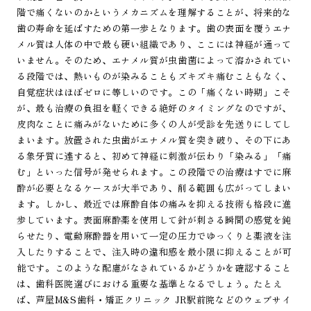
階で痛くないのかというメカニズムを理解することが、将来的な
歯の寿命を延ばすための第一歩となります。歯の表面を覆うエナ
メル質は人体の中で最も硬い組織であり、ここには神経が通って
いません。そのため、エナメル質が虫歯菌によって溶かされてい
る段階では、熱いものが染みることもズキズキ痛むこともなく、
自覚症状はほぼゼロに等しいのです。この「痛くない時期」こそ
が、最も治療の負担を軽くできる絶好のタイミングなのですが、
皮肉なことに痛みがないために多くの人が受診を先送りにしてし
まいます。放置された虫歯がエナメル質を突き破り、その下にあ
る象牙質に達すると、初めて神経に刺激が伝わり「染みる」「痛
む」といった信号が発せられます。この段階での治療はすでに麻
酔が必要となるケースが大半であり、削る範囲も広がってしまい
ます。しかし、最近では麻酔自体の痛みを抑える技術も格段に進
歩しています。表面麻酔薬を使用して針が刺さる瞬間の感覚を鈍
らせたり、電動麻酔器を用いて一定の圧力でゆっくりと薬液を注
入したりすることで、注入時の違和感を最小限に抑えることが可
能です。このような配慮がなされているかどうかを確認すること
は、歯科医院選びにおける重要な基準となるでしょう。たとえ
ば、芦屋M&S歯科・矯正クリニック JR駅前院などのウェブサイ